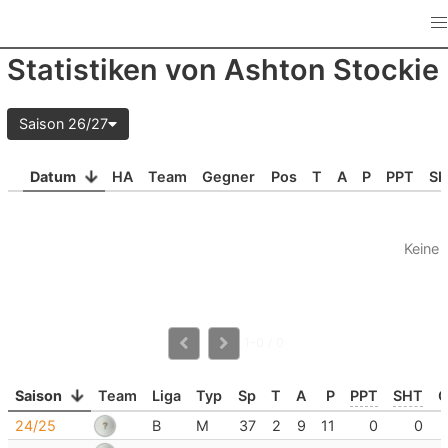
Statistiken von Ashton Stockie
Saison 26/27
Datum
HA
Team
Gegner
Pos
T
A
P
PPT
S
Keine 
1-0 / 0
Saison
Team
Liga
Typ
Sp
T
A
P
PPT
SHT
24/25
B
M
37
2
9
11
0
0