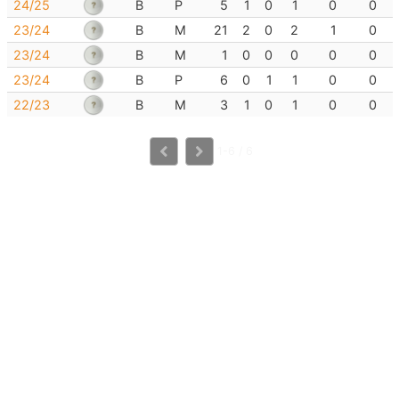
24/25
B
P
5
1
0
1
0
0
23/24
B
M
21
2
0
2
1
0
23/24
B
M
1
0
0
0
0
0
23/24
B
P
6
0
1
1
0
0
22/23
B
M
3
1
0
1
0
0
1-6 / 6