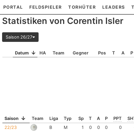
PORTAL
FELDSPIELER
TORHÜTER
LEADERS
Statistiken von Corentin Isler
Saison 26/27
Datum
HA
Team
Gegner
Pos
T
A
P
Saison
Team
Liga
Typ
Sp
T
A
P
PPT
SH
22/23
B
M
1
0
0
0
0