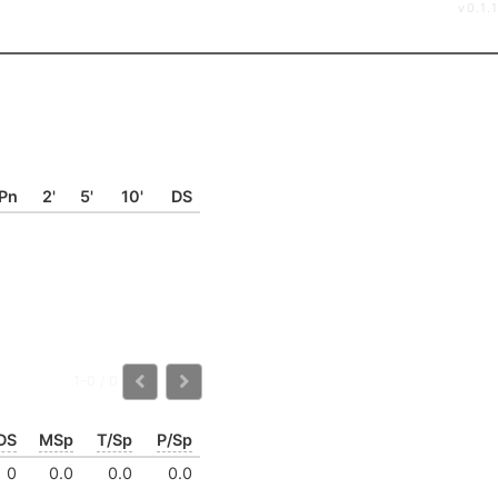
v0.1.1
Pn
2'
5'
10'
DS
1-0 / 0
DS
MSp
T/Sp
P/Sp
0
0.0
0.0
0.0