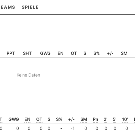
TEAMS
SPIELE
PPT
SHT
GWG
EN
OT
S
S%
+/-
SM
Keine Daten
T
GWG
EN
OT
S
S%
+/-
SM
Pn
2'
5'
10'
0
0
0
0
0
-
-1
0
0
0
0
0