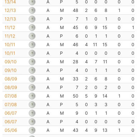
13/14
A
P
5
0
0
0
0
0
12/13
A
M
48
2
6
8
1
0
12/13
A
P
7
1
0
1
0
0
11/12
A
M
45
6
9
15
0
1
11/12
A
P
6
0
1
1
0
0
10/11
A
M
46
4
11
15
0
0
10/11
A
P
4
0
0
0
0
0
09/10
A
M
28
4
7
11
0
0
09/10
A
P
4
0
1
1
0
0
08/09
A
M
33
2
6
8
0
0
08/09
A
P
7
2
0
2
0
0
07/08
A
M
50
5
9
14
1
0
07/08
A
P
5
0
3
3
0
0
06/07
A
M
9
0
1
1
0
0
06/07
A
P
4
0
0
0
0
0
05/06
A
M
43
4
9
13
1
0