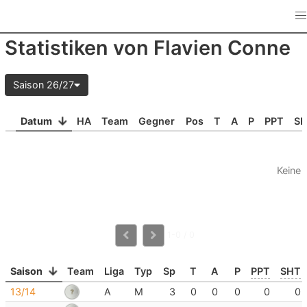
Statistiken von Flavien Conne
Saison 26/27
Datum
HA
Team
Gegner
Pos
T
A
P
PPT
S
Keine 
1-0 / 0
Saison
Team
Liga
Typ
Sp
T
A
P
PPT
SHT
13/14
A
M
3
0
0
0
0
0