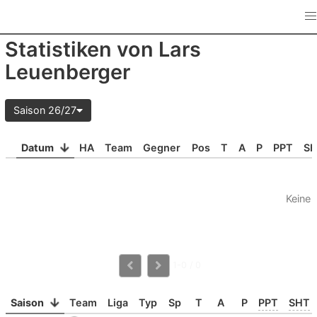
Statistiken von Lars
Leuenberger
Saison 26/27
Datum
HA
Team
Gegner
Pos
T
A
P
PPT
S
Keine 
1-0 / 0
Saison
Team
Liga
Typ
Sp
T
A
P
PPT
SHT