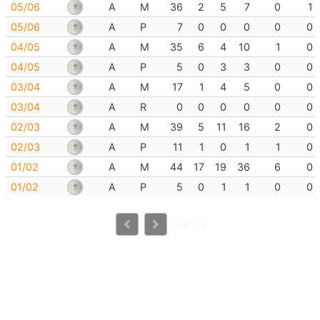
05/06
A
M
36
2
5
7
0
1
05/06
A
P
7
0
0
0
0
0
04/05
A
M
35
6
4
10
1
0
04/05
A
P
5
0
3
3
0
0
03/04
A
M
17
1
4
5
0
0
03/04
A
R
0
0
0
0
0
0
02/03
A
M
39
5
11
16
2
0
02/03
A
P
11
1
0
1
1
0
01/02
A
M
44
17
19
36
6
0
01/02
A
P
5
0
1
1
0
0
1-10 / 10