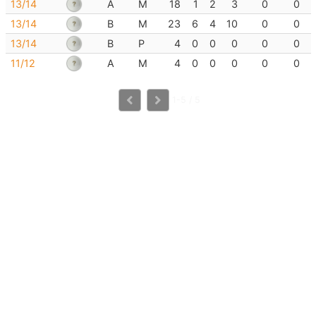
13/14
A
M
18
1
2
3
0
0
13/14
B
M
23
6
4
10
0
0
13/14
B
P
4
0
0
0
0
0
11/12
A
M
4
0
0
0
0
0
1-5 / 5