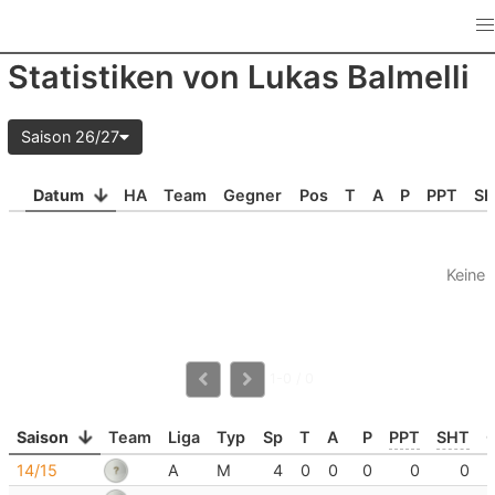
Statistiken von Lukas Balmelli
Saison 26/27
Datum
HA
Team
Gegner
Pos
T
A
P
PPT
S
Keine 
1-0 / 0
Saison
Team
Liga
Typ
Sp
T
A
P
PPT
SHT
14/15
A
M
4
0
0
0
0
0