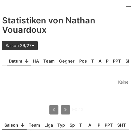
Statistiken von Nathan
Vouardoux
Saison 26/27
Datum
HA
Team
Gegner
Pos
T
A
P
PPT
S
Keine 
1-0 / 0
Saison
Team
Liga
Typ
Sp
T
A
P
PPT
SHT