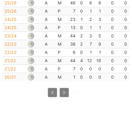
25/26
A
M
46
0
6
6
0
0
25/26
A
P
7
0
1
1
0
0
24/25
A
M
23
1
2
3
0
0
24/25
A
P
13
0
1
1
0
0
23/24
A
M
44
2
3
5
0
0
22/23
A
M
38
2
7
9
0
0
22/23
A
P
6
0
1
1
0
0
21/22
A
M
44
4
12
16
0
0
21/22
A
P
7
0
0
0
0
0
20/21
A
M
1
0
0
0
0
0
1-10 / 10