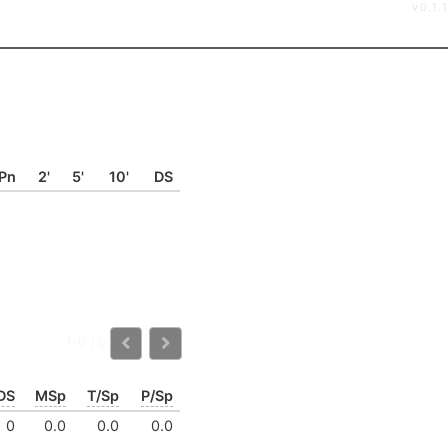
v0.1.1
Pn
2'
5'
10'
DS
1-0 / 0
DS
MSp
T/Sp
P/Sp
0
0.0
0.0
0.0