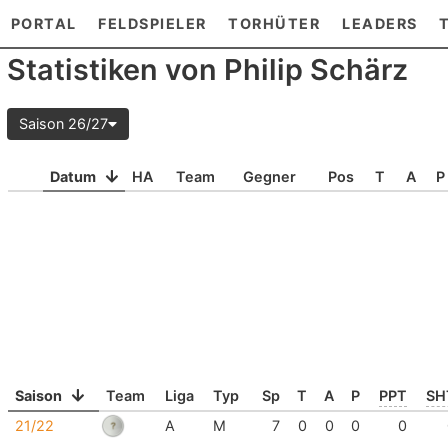
PORTAL
FELDSPIELER
TORHÜTER
LEADERS
Statistiken von Philip Schärz
Saison 26/27
Datum
HA
Team
Gegner
Pos
T
A
P
Saison
Team
Liga
Typ
Sp
T
A
P
PPT
SH
21/22
A
M
7
0
0
0
0