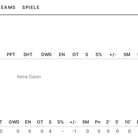
TEAMS
SPIELE
PPT
SHT
GWG
EN
OT
S
S%
+/-
SM
Keine Daten
T
GWG
EN
OT
S
S%
+/-
SM
Pn
2'
5'
10'
0
0
0
0
4
-
-1
0
0
0
0
0