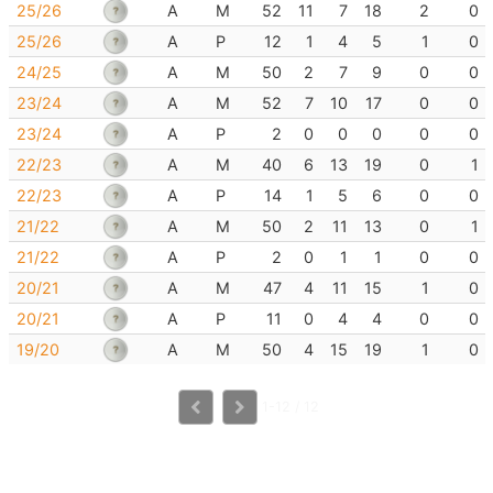
25/26
A
M
52
11
7
18
2
0
25/26
A
P
12
1
4
5
1
0
24/25
A
M
50
2
7
9
0
0
23/24
A
M
52
7
10
17
0
0
23/24
A
P
2
0
0
0
0
0
22/23
A
M
40
6
13
19
0
1
22/23
A
P
14
1
5
6
0
0
21/22
A
M
50
2
11
13
0
1
21/22
A
P
2
0
1
1
0
0
20/21
A
M
47
4
11
15
1
0
20/21
A
P
11
0
4
4
0
0
19/20
A
M
50
4
15
19
1
0
1-12 / 12