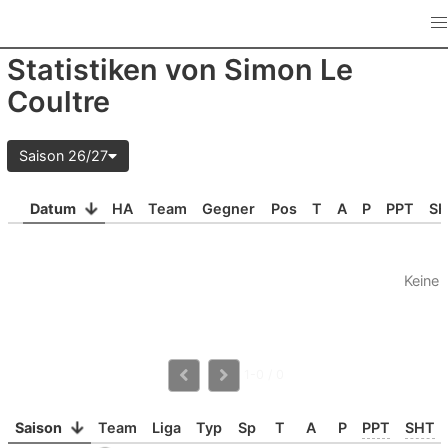
Statistiken von Simon Le
Coultre
Saison 26/27
Datum
HA
Team
Gegner
Pos
T
A
P
PPT
S
Keine 
1-0 / 0
Saison
Team
Liga
Typ
Sp
T
A
P
PPT
SHT