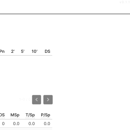
v0.1.1
Pn
2'
5'
10'
DS
1-0 / 0
DS
MSp
T/Sp
P/Sp
0
0.0
0.0
0.0