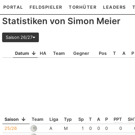
PORTAL
FELDSPIELER
TORHÜTER
LEADERS
Statistiken von Simon Meier
Saison 26/27
Datum
HA
Team
Gegner
Pos
T
A
P
Saison
Team
Liga
Typ
Sp
T
A
P
PPT
SH
25/26
A
M
1
0
0
0
0