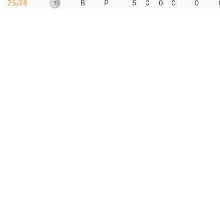
25/26
B
P
5
0
0
0
0