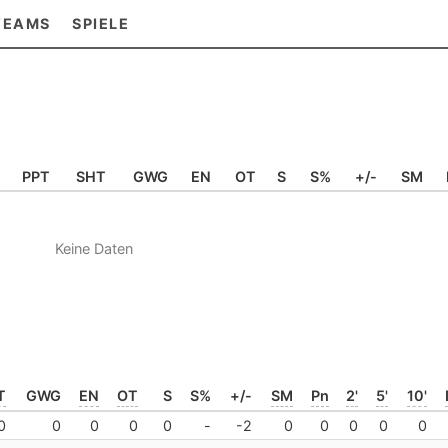
TEAMS
SPIELE
PPT
SHT
GWG
EN
OT
S
S%
+/-
SM
Keine Daten
T
GWG
EN
OT
S
S%
+/-
SM
Pn
2'
5'
10'
0
0
0
0
0
-
-2
0
0
0
0
0