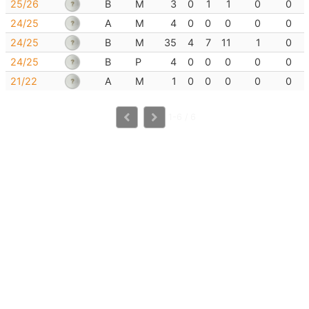
25/26
B
M
3
0
1
1
0
0
24/25
A
M
4
0
0
0
0
0
24/25
B
M
35
4
7
11
1
0
24/25
B
P
4
0
0
0
0
0
21/22
A
M
1
0
0
0
0
0
1-6 / 6