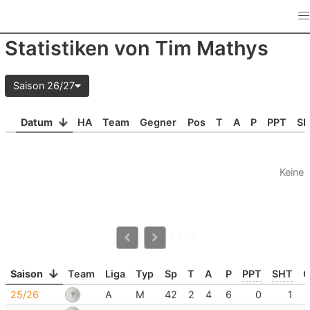
Statistiken von Tim Mathys
Saison 26/27
Datum
HA
Team
Gegner
Pos
T
A
P
PPT
S
Keine 
1-0 / 0
Saison
Team
Liga
Typ
Sp
T
A
P
PPT
SHT
25/26
A
M
42
2
4
6
0
1