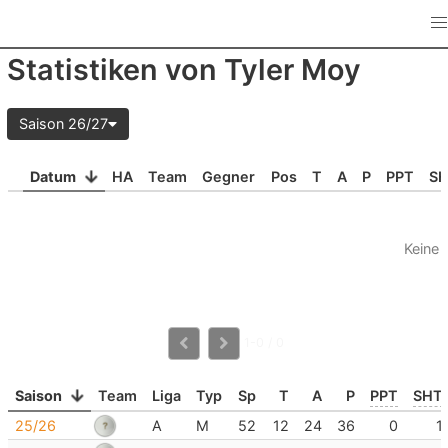
Statistiken von Tyler Moy
Saison 26/27
Datum
HA
Team
Gegner
Pos
T
A
P
PPT
S
Keine 
1-0 / 0
Saison
Team
Liga
Typ
Sp
T
A
P
PPT
SHT
25/26
A
M
52
12
24
36
0
1