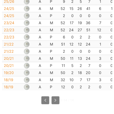
25/26
A
P
9
2
5
7
1
0
24/25
A
M
52
15
26
41
6
1
24/25
A
P
2
0
0
0
0
0
23/24
A
M
52
17
19
36
7
0
22/23
A
M
52
24
27
51
12
0
22/23
A
P
6
0
2
2
0
0
21/22
A
M
51
12
12
24
1
0
21/22
A
P
2
0
0
0
0
0
20/21
A
M
50
11
13
24
3
0
20/21
A
P
11
5
2
7
0
0
19/20
A
M
50
2
18
20
0
0
18/19
A
M
32
10
7
17
3
0
18/19
A
P
12
0
2
2
0
0
1-14 / 14