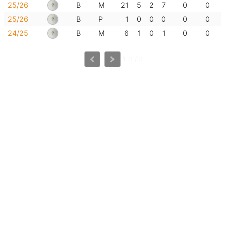
25/26
B
M
21
5
2
7
0
0
25/26
B
P
1
0
0
0
0
0
24/25
B
M
6
1
0
1
0
0
1-3 / 3