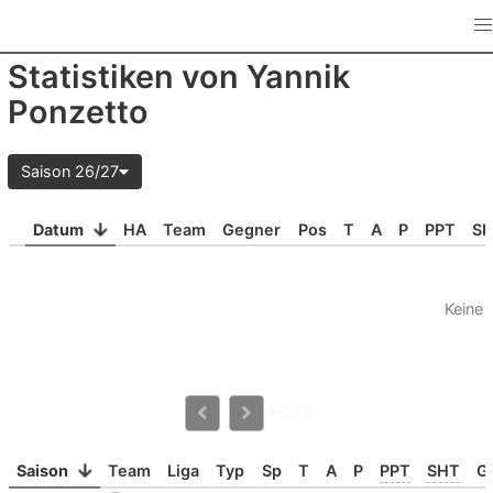
Statistiken von Yannik
Ponzetto
Saison 26/27
Datum
HA
Team
Gegner
Pos
T
A
P
PPT
S
Keine 
1-0 / 0
Saison
Team
Liga
Typ
Sp
T
A
P
PPT
SHT
G